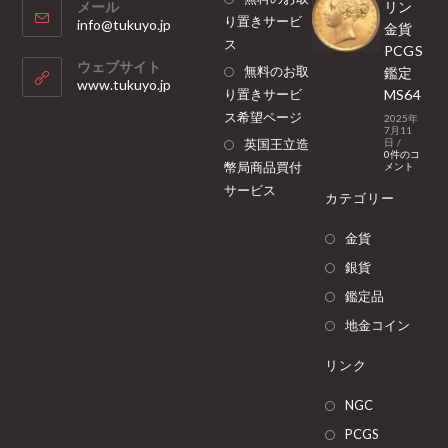
メール
リン
り置きサービ
info@tukuyo.jp
金貨
ス
PCGS
ウェブサイト
無料のお取
鑑定
www.tukuyo.jp
り置きサービ
MS64
ス希望ページ
2025年
7月11
英国王立造
日
/
0件のコ
幣局商品買付
メント
サービス
カテゴリー
金貨
銀貨
鑑定品
地金コイン
リンク
NGC
PCGS