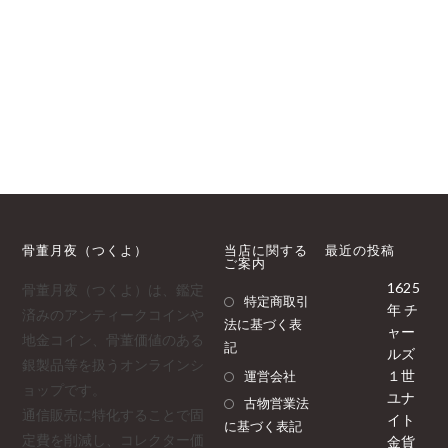
骨董月夜（つくよ）
当店に関する
最近の投稿
ご案内
1625
骨董月夜（つくよ）は、鑑定
特定商取引
年 チ
済みのアンティークコインや
法に基づく表
ャー
地金コイン、骨董価値のある
記
ルズ
銀製品等を扱うオンラインシ
１世
運営会社
ョップです。
ユナ
古物営業法
通信販売に特化することで固
イト
に基づく表記
定費を削減し、コレクター価
金貨