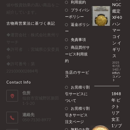
利用規約
NGC
値や投資効果の高い商品をご
プライバシ
鑑定
紹介しています。
ーポリシー
XF40
古物商営業法に基づく表記
ハン
返金ポリシ
マー
ー
◆運営会社：株式会社奥州リ
コイ
免責事項
サーチ
ン イ
商品買付サ
◆許可者 ：宮城県公安委員
ギリ
ービス利用規
ス
会
約
2025
◆許可番号：第
年7月
14日
/
221030002884号
当店のサービ
0件の
ス
コメン
ト
Contact Info
お見積り割
住所
1848
引サービスに
仙台市宮城野区新田
年 ビ
ついて
1-5-20
クト
お見積り割
リア
連絡先
引きサービス
女王
050-7130-8977
注文ページ
1ソブ
無料のお取