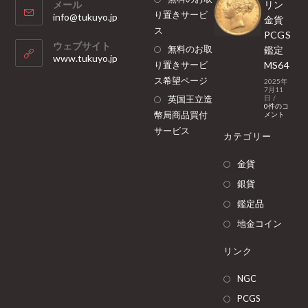
メール
リン
り置きサービ
info@tukuyo.jp
金貨
ス
PCGS
ウェブサイト
無料のお取
鑑定
www.tukuyo.jp
り置きサービ
MS64
ス希望ページ
2025年
7月11
英国王立造
日
/
0件のコ
幣局商品買付
メント
サービス
カテゴリー
金貨
銀貨
鑑定品
地金コイン
リンク
NGC
PCGS