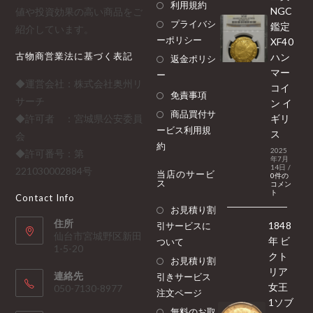
利用規約
NGC
値や投資効果の高い商品をご
プライバシ
鑑定
紹介しています。
ーポリシー
XF40
古物商営業法に基づく表記
ハン
返金ポリシ
マー
ー
◆運営会社：株式会社奥州リ
コイ
免責事項
サーチ
ン イ
商品買付サ
◆許可者 ：宮城県公安委員
ギリ
ービス利用規
ス
会
約
2025
◆許可番号：第
年7月
14日
/
221030002884号
当店のサービ
0件の
ス
コメン
ト
Contact Info
お見積り割
住所
1848
引サービスに
仙台市宮城野区新田
年 ビ
ついて
1-5-20
クト
お見積り割
リア
連絡先
引きサービス
女王
050-7130-8977
注文ページ
1ソブ
無料のお取