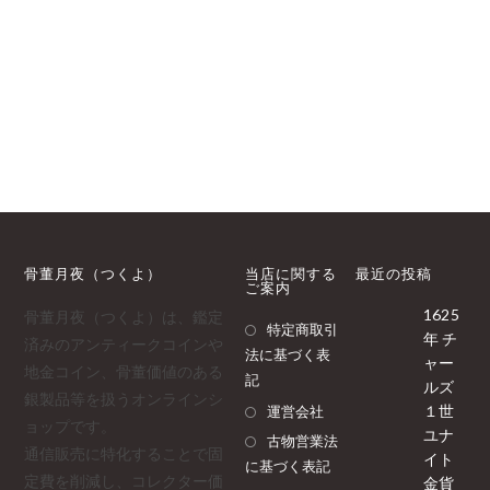
骨董月夜（つくよ）
当店に関する
最近の投稿
ご案内
1625
骨董月夜（つくよ）は、鑑定
特定商取引
年 チ
済みのアンティークコインや
法に基づく表
ャー
地金コイン、骨董価値のある
記
ルズ
銀製品等を扱うオンラインシ
１世
運営会社
ョップです。
ユナ
古物営業法
通信販売に特化することで固
イト
に基づく表記
定費を削減し、コレクター価
金貨